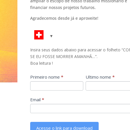
ampliar o escopo de nosso trabalho missionário e
financiar nossos projetos futuros.
Agradecemos desde já e aproveite!
comme_si_pdf_pt
Insira seus dados abaixo para acessar o folheto “C
SE EU FOSSE MORRER AMANHÃ…”.
Boa leitura !
Primeiro nome
*
Ultimo nome
*
I
f
y
o
Email
*
u
a
r
e
Acesse o link para download