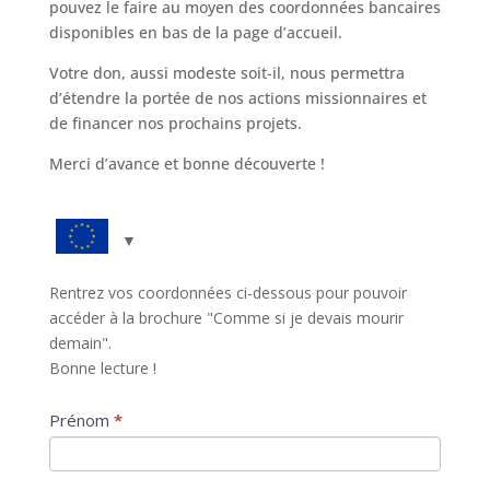
pouvez le faire au moyen des coordonnées bancaires
disponibles en bas de la page d’accueil.
Votre don, aussi modeste soit-il, nous permettra
d’étendre la portée de nos actions missionnaires et
de financer nos prochains projets.
Merci d’avance et bonne découverte !
comme_si_pdf_fr
Rentrez vos coordonnées ci-dessous pour pouvoir
accéder à la brochure "Comme si je devais mourir
demain".
Bonne lecture !
Prénom
*
S
i
v