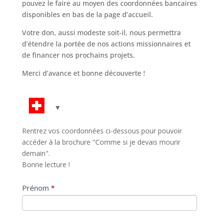
pouvez le faire au moyen des coordonnées bancaires
disponibles en bas de la page d’accueil.
Votre don, aussi modeste soit-il, nous permettra
d’étendre la portée de nos actions missionnaires et
de financer nos prochains projets.
Merci d’avance et bonne découverte !
comme_si_pdf_fr
Rentrez vos coordonnées ci-dessous pour pouvoir
accéder à la brochure "Comme si je devais mourir
demain".
Bonne lecture !
Prénom
*
S
i
v