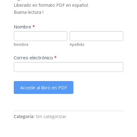
Liberado en formato PDF en español.
Buena lectura !
Nombre
*
S
i
Nombre
Apellido
e
Nombre
Apellido
r
e
Correo electrónico
*
s
h
u
m
Accede al libro en PDF
a
n
o
,
Categoría:
Sin categorizar
d
e
j