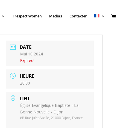
I respect Women
Médias
Contacter
DATE
Mai 10 2024
Expired!
HEURE
20:00
LIEU
Église Évangélique Baptiste - La
Bonne Nouvelle - Dijon
8B Rue Jules Violle, 21000 Dijon, France