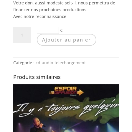
Votre don, aussi modeste soit-il, nous permettra de
financer nos prochaines productions.
Avec notre reconnaissance
quantité
€
de
Ajouter au panier
Entre
le
rose
Catégorie :
cd-audio-telechargement
et
le
Produits similaires
noir
|
Téléchargement