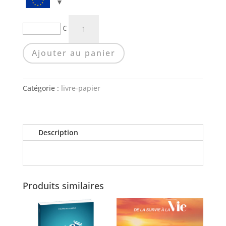
quantité
€
de
L'APPRENTI
Ajouter au panier
|
LIVRE
Catégorie :
livre-papier
Description
Produits similaires