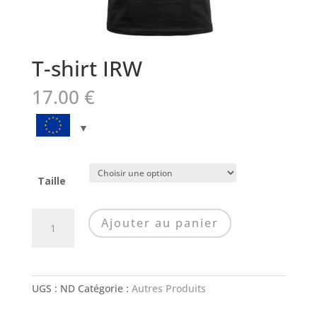
T-shirt IRW
17.00
€
Taille
quantité
Ajouter au panier
de
T-
shirt
IRW
UGS :
ND
Catégorie :
Autres Produits