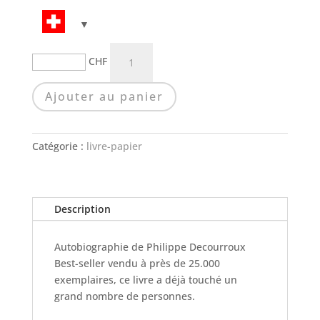
quantité
CHF
de
CES
Ajouter au panier
MOTS
DONT
J'AVAIS
Catégorie :
livre-papier
PEUR
|
LIVRE
Description
Autobiographie de Philippe Decourroux
Best-seller vendu à près de 25.000
exemplaires, ce livre a déjà
touché un
grand nombre de personnes.